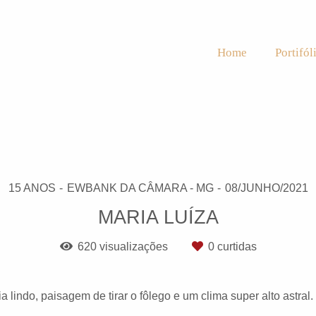
Home
Portifól
15 ANOS
EWBANK DA CÂMARA - MG
08/JUNHO/2021
MARIA LUÍZA
620
visualizações
0
curtidas
ia lindo, paisagem de tirar o fôlego e um clima super alto astral.