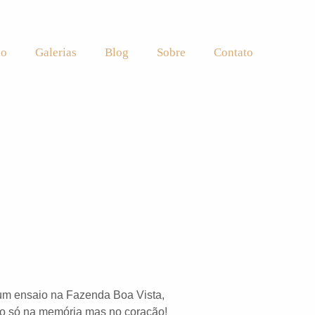
io
Galerias
Blog
Sobre
Contato
 um ensaio na Fazenda Boa Vista,
não só na memória mas no coração!