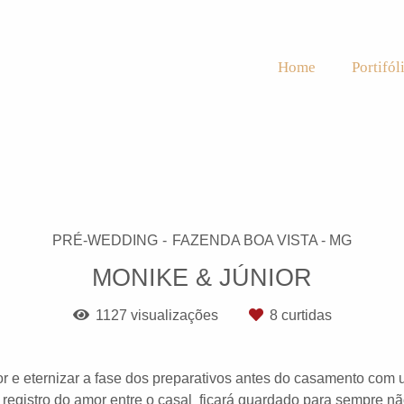
Home
Portifól
PRÉ-WEDDING
FAZENDA BOA VISTA - MG
MONIKE & JÚNIOR
1127
visualizações
8
curtidas
r e eternizar a fase dos preparativos antes do casamento com
 registro do amor entre o casal ficará guardado para sempre 