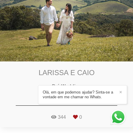
LARISSA E CAIO
Pré-Wedding
Olá, em que podemos ajudar? Sinta-se a
✕
Ibitipoca - MG
vontade em me chamar no Whats.
344
0